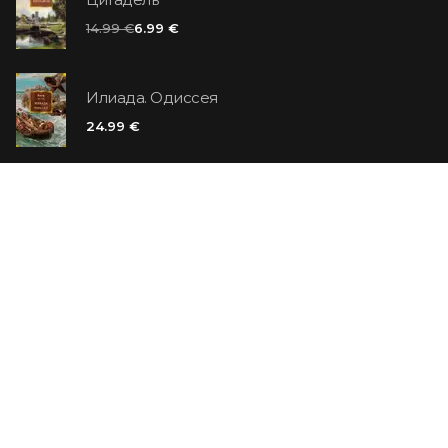
14.99 €
6.99 €
Илиада. Одиссея
24.99 €
Ванильный убийца
14.99 €
Еврей Зюсс. Симона
19.99 €
СО СКИДКОЙ