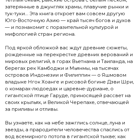
затерянные в джунглях храмы, плавучие рынки и
тук-туки… Эта книга откроет вам совсем другую
Юго-Восточную Азию — край тысяч богов и духов
— и познакомит с поразительной культурой и
мифологией стран региона.
Под яркой обложкой вас ждут древние сюжеты,
рожденные на перекрестке древних верований и
мировых религий, в горах Вьетнама и Таиланда, на
берегах рек Камбоджи и Мьянмы, на тысячах
островов Индонезии и Филиппин — о Яшмовом
владыке Нгок Хоанге и рисовой богине Дэви Шри,
о комарах-людоедах и царевне-дуриане, о
гигантской птице Гаруде, приносящей рассвет на
своих крыльях, и Великой Черепахе, отвечающей
за приливы и отливы.
Вы узнаете, как на небе зажглись солнце, луна и
звезды, а прародители человечества спаслись от
вод всемирного потопа в гигантской тыкве; как