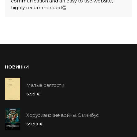
communication and an easy to use website,
highly recommended👏
НОВИНКИ
Малые святости
6.99 €
Хорусианские войны. Омнибус
69.99 €