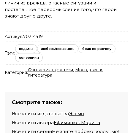
линия из вражды, опасные ситуации и
постепенное переосмысление того, что герои
знают друг о друге.
Артикул:
70214419
ведьмы
любовь/ненависть
брак по расчету
Тэги:
соперники
Фантастика, фэнтези
,
Молодежная
Категория:
литература
Смотрите также:
Все книги издательства
Эксмо
Все книги автора
Ефиминюк Марина
Все книги серии
Не злите добрую колдунью!