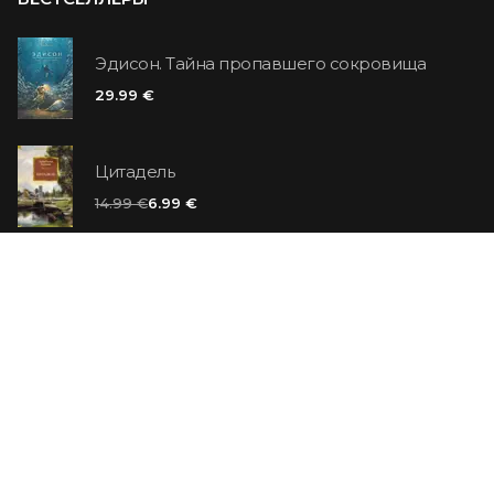
Эдисон. Тайна пропавшего сокровища
29.99 €
Цитадель
14.99 €
6.99 €
Ванильный убийца
14.99 €
Еврей Зюсс. Симона
19.99 €