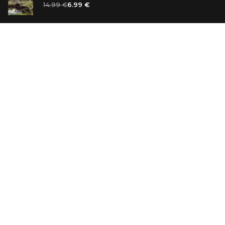
14.99 €
6.99 €
Ванильный убийца
14.99 €
Еврей Зюсс. Симона
19.99 €
СО СКИДКОЙ
Продавец обуви. История компании Nike,
рассказанная ее основателем
29.99 €
23.99 €