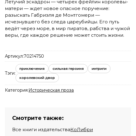
Летучий эскадрон — четырех фрейлин королевы-
матери — ждет новое опасное поручение:
разыскать Габриэля де Монтгомери —
исчезнувшего без следа цареубийцы. Его путь
ведёт через море, в мир пиратов, рабства и чужой
веры, где каждое решение может стоить жизни.
Артикул:
70214750
приключения
сильная героиня
интриги
Тэги:
королевский двор
Категория:
Историческая проза
Смотрите также:
Все книги издательства
КоЛибри