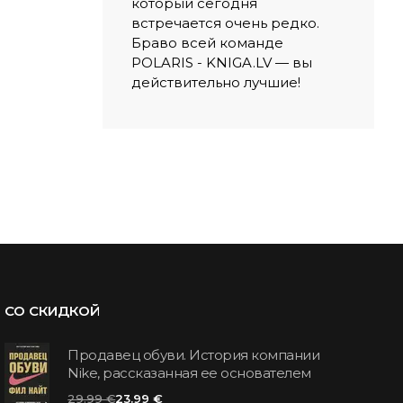
который сегодня
встречается очень редко.
Браво всей команде
POLARIS - KNIGA.LV — вы
действительно лучшие!
СО СКИДКОЙ
Продавец обуви. История компании
Nike, рассказанная ее основателем
29.99 €
23.99 €