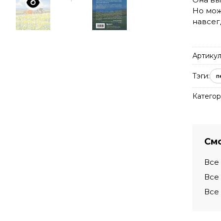
Но мож
навсег
Артикул
Тэги:
п
Категор
Смо
Все
Все
Все