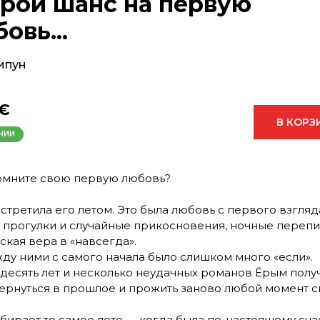
орой шанс на первую
овь...
ипун
 €
В КОРЗ
ЧИИ
омните свою первую любовь?
стретила его летом. Это была любовь с первого взгляд
 прогулки и случайные прикосновения, ночные перепи
кая вера в «навсегда».
ду ними с самого начала было слишком много «если».
 десять лет и несколько неудачных романов Ёрым полу
ернуться в прошлое и прожить заново любой момент 
бирает то самое лето — когда была по-настоящему сча