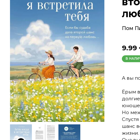
вт
люб
Пом П
9.99
В НАЛИ
А вы п
Ёрым в
долгие
юношес
Но меж
Спустя
шанс в
жизни.
Она вы