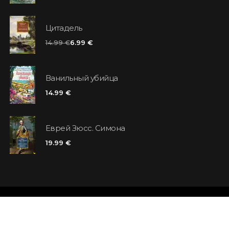
Цитадель
14.99 €
6.99 €
Ванильный убийца
14.99 €
Еврей Зюсс. Симона
19.99 €
Магазины
Отзывы