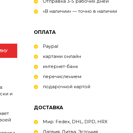
Отправка 3-5 рабочих дней
«В наличии» — точно в наличии
ОПЛАТА
Paypal
ИНУ
картами онлайн
интернет-банк
перечислением
подарочной картой
а:
ски и
ДОСТАВКА
чает
своей
Мир: Fedex, DHL, DPD, HRX
Латвия, Литва, Эстония:
стлива.