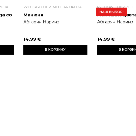
РОЗА
РУССКАЯ СОВРЕМЕННАЯ ПРОЗА
РУССКАЯ СОВРЕМЕН
НАШ ВЫБОР!
да со
Манюня
Молчание цвет
Абгарян Наринэ
Абгарян Наринэ
14.99 €
14.99 €
В КОРЗИНУ
В КОРЗИ