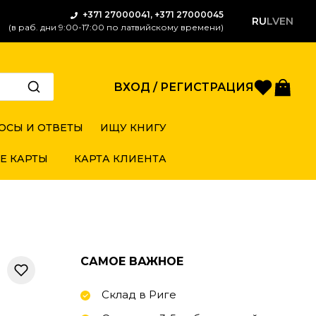
+371 27000041, +371 27000045
RU
LV
EN
(в раб. дни 9:00-17:00 по латвийскому времени)
Избран
Кор
ВХОД / РЕГИСТРАЦИЯ
ОСЫ И ОТВЕТЫ
ИЩУ КНИГУ
Е КАРТЫ
КАРТА КЛИЕНТА
САМОЕ ВАЖНОЕ
Склад в Риге