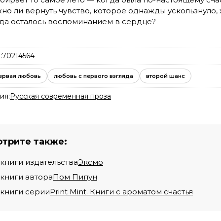
но ли вернуть чувство, которое однажды ускользнуло, 
да осталось воспоминанием в сердце?
:
70214564
ервая любовь
любовь с первого взгляда
второй шанс
ия:
Русская современная проза
трите также:
 книги издательства
Эксмо
 книги автора
Пом Пипун
 книги серии
Print Mint. Книги с ароматом счастья