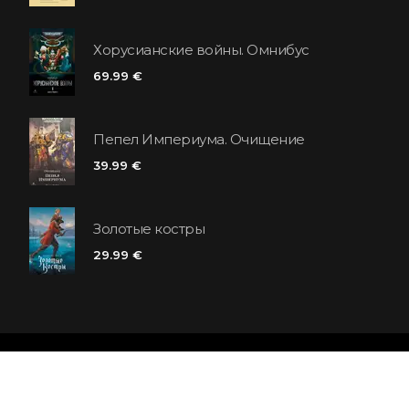
Хорусианские войны. Омнибус
69.99 €
Пепел Империума. Очищение
39.99 €
Золотые костры
29.99 €
Сеть книжных магазинов «Polaris»