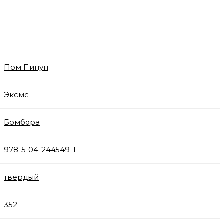
Пом Пипун
Эксмо
Бомбора
978-5-04-244549-1
твердый
352