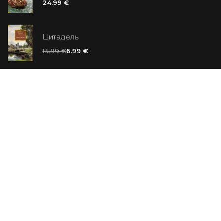
24.99 €
Цитадель
14.99 €
6.99 €
Ванильный убийца
14.99 €
Еврей Зюсс. Симона
19.99 €
СО СКИДКОЙ
Продавец обуви. История компании Nike,