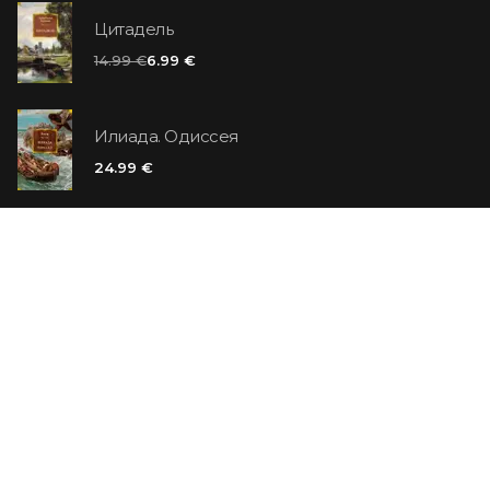
Цитадель
14.99 €
6.99 €
Илиада. Одиссея
24.99 €
Ванильный убийца
14.99 €
Еврей Зюсс. Симона
19.99 €
СО СКИДКОЙ