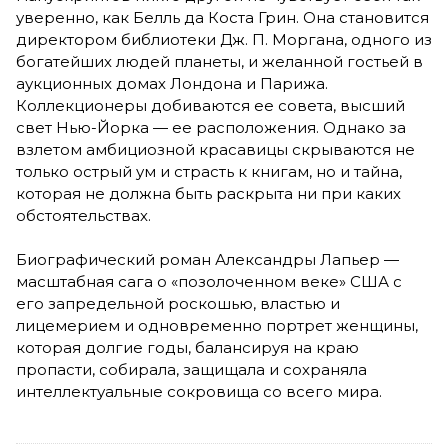
уверенно, как Белль да Коста Грин. Она становится
директором библиотеки Дж. П. Моргана, одного из
богатейших людей планеты, и желанной гостьей в
аукционных домах Лондона и Парижа.
Коллекционеры добиваются ее совета, высший
свет Нью-Йорка — ее расположения. Однако за
взлетом амбициозной красавицы скрываются не
только острый ум и страсть к книгам, но и тайна,
которая не должна быть раскрыта ни при каких
обстоятельствах.
Биографический роман Александры Лапьер —
масштабная сага о «позолоченном веке» США с
его запредельной роскошью, властью и
лицемерием и одновременно портрет женщины,
которая долгие годы, балансируя на краю
пропасти, собирала, защищала и сохраняла
интеллектуальные сокровища со всего мира.