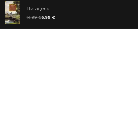
Цитадель
14.99 €
6.99 €
Ванильный убийца
14.99 €
Еврей Зюсс. Симона
19.99 €
СО СКИДКОЙ
Продавец обуви. История компании Nike,
рассказанная ее основателем
29.99 €
23.99 €