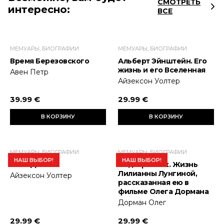
СМОТРЕТЬ
интересно:
ВСЕ
МЕМУАРЫ, БИОГРАФИИ
МЕМУАРЫ, БИОГРАФИИ
Время Березовского
Альберт Эйнштейн. Его
жизнь и его Вселенная
Авен Петр
Айзексон Уолтер
39.99 €
29.99 €
В КОРЗИНУ
В КОРЗИНУ
МЕМУАРЫ, БИОГРАФИИ
МЕМУАРЫ, БИОГРАФИИ
НАШ ВЫБОР!
НАШ ВЫБОР!
Стив Джобс
Подстрочник. Жизнь
Лилианны Лунгиной,
Айзексон Уолтер
рассказанная ею в
фильме Олега Дормана
Дорман Олег
29.99 €
29.99 €