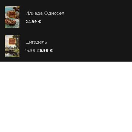
Илиада. Одиссея
24.99 €
Цитадель
14.99 €
6.99 €
Ванильный убийца
14.99 €
Еврей Зюсс. Симона
19.99 €