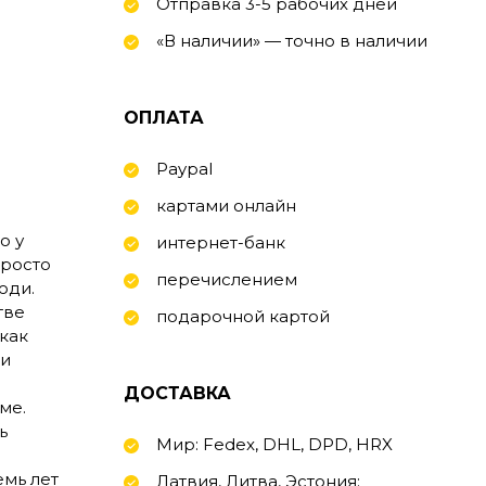
Отправка 3-5 рабочих дней
«В наличии» — точно в наличии
ОПЛАТА
Paypal
картами онлайн
о у
интернет-банк
просто
перечислением
юди.
тве
подарочной картой
 как
ни
ДОСТАВКА
ме.
ь
Мир: Fedex, DHL, DPD, HRX
емь лет
Латвия, Литва, Эстония: