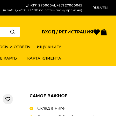
+371 27000041, +371 27000045
RU
LV
EN
(в раб. дни 9:00-17:00 по латвийскому времени)
Избран
Кор
ВХОД / РЕГИСТРАЦИЯ
ОСЫ И ОТВЕТЫ
ИЩУ КНИГУ
Е КАРТЫ
КАРТА КЛИЕНТА
САМОЕ ВАЖНОЕ
Склад в Риге