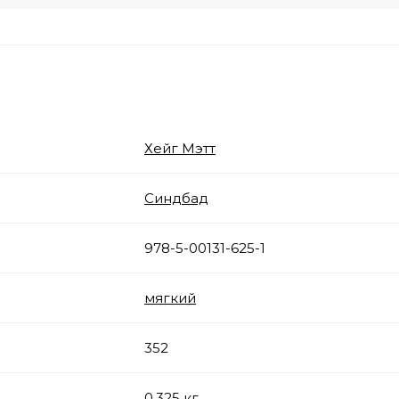
Хейг Мэтт
Синдбад
978-5-00131-625-1
мягкий
352
0.325 кг