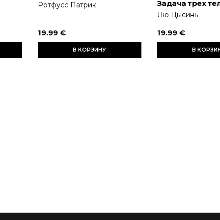
Задача трех те
Ротфусс Патрик
Лю Цысинь
19.99 €
19.99 €
В КОРЗИНУ
В КОРЗИ