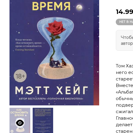
14.9
НЕТ В 
Чтобы
автор
Том Ха
него ес
старее
Вместе
«Альба
обычны
подвер
сжигал
Главно
делает
старен