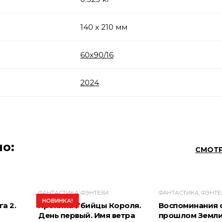
140 x 210 мм
60х90/16
2024
о:
СМОТР
ФАНТАСТИКА, ФЭНТЕЗИ
ФАНТАСТИКА, ФЭНТЕ
НОВИНКА!
а 2.
Хроника Убийцы Короля.
Воспоминания 
День первый. Имя ветра
прошлом Земли.