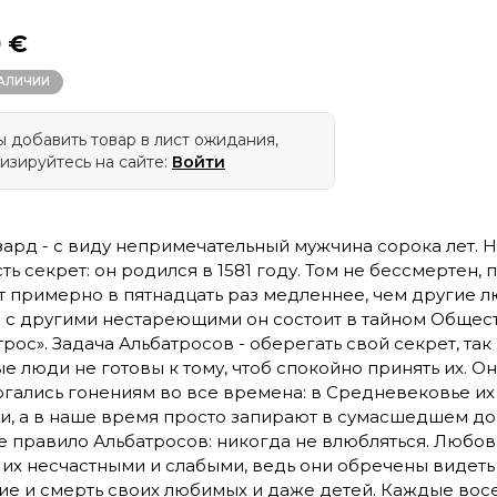
9 €
НАЛИЧИИ
 добавить товар в лист ожидания,
изируйтесь на сайте:
Войти
зард - с виду непримечательный мужчина сорока лет. Н
ть секрет: он родился в 1581 году. Том не бессмертен, 
т примерно в пятнадцать раз медленнее, чем другие л
 с другими нестареющими он состоит в тайном Общес
трос». Задача Альбатросов - оберегать свой секрет, так
е люди не готовы к тому, чтоб спокойно принять их. О
гались гонениям во все времена: в Средневековье их
и, а в наше время просто запирают в сумасшедшем до
е правило Альбатросов: никогда не влюбляться. Любов
 их несчастными и слабыми, ведь они обречены видеть
ие и смерть своих любимых и даже детей. Каждые вос