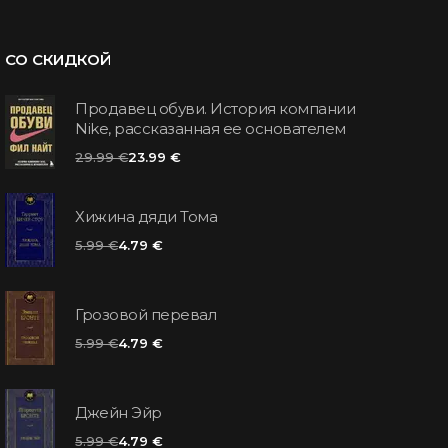
СО СКИДКОЙ
Продавец обуви. История компании
Nike, рассказанная ее основателем
29.99 €
23.99 €
Хижина дяди Тома
5.99 €
4.79 €
Грозовой перевал
5.99 €
4.79 €
Джейн Эйр
5.99 €
4.79 €