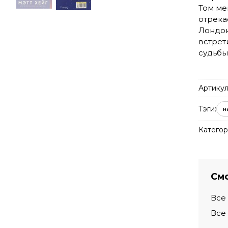
Том ме
отрека
Лондон
встрет
судьбы
Артикул
Тэги:
н
Категор
Смо
Все
Все