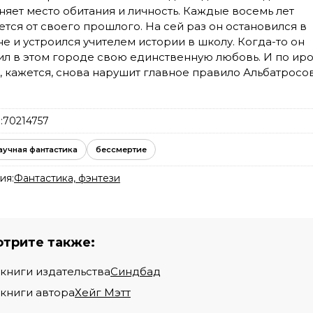
няет место обитания и личность. Каждые восемь лет
ется от своего прошлого. На сей раз он остановился в
е и устроился учителем истории в школу. Когда-то он
ил в этом городе свою единственную любовь. И по ир
, кажется, снова нарушит главное правило Альбатросов
:
70214757
аучная фантастика
бессмертие
ия:
Фантастика, фэнтези
трите также:
 книги издательства
Синдбад
 книги автора
Хейг Мэтт