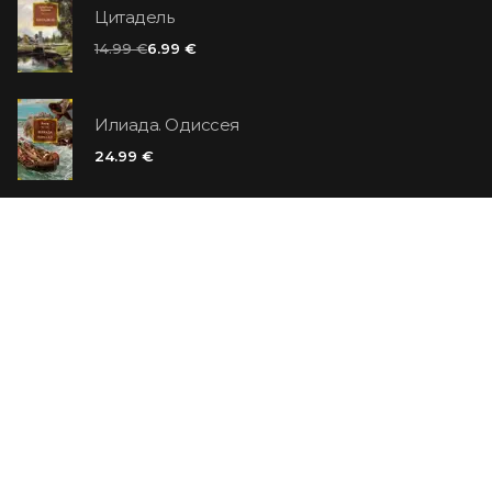
Цитадель
14.99 €
6.99 €
Илиада. Одиссея
24.99 €
Ванильный убийца
14.99 €
Еврей Зюсс. Симона
19.99 €
СО СКИДКОЙ