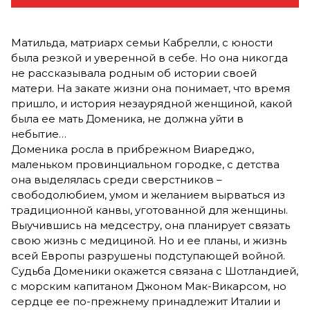
Матильда, матриарх семьи Кабрелли, с юности
была резкой и уверенной в себе. Но она никогда
не рассказывала родным об истории своей
матери. На закате жизни она понимает, что время
пришло, и история незаурядной женщиной, какой
была ее мать Доменика, не должна уйти в
небытие…
Доменика росла в прибрежном Виареджо,
маленьком провинциальном городке, с детства
она выделялась среди сверстников –
свободолюбием, умом и желанием вырваться из
традиционной канвы, уготованной для женщины.
Выучившись на медсестру, она планирует связать
свою жизнь с медициной. Но и ее планы, и жизнь
всей Европы разрушены подступающей войной.
Судьба Доменики окажется связана с Шотландией,
с морским капитаном Джоном Мак-Викарсом, но
сердце ее по-прежнему принадлежит Италии и