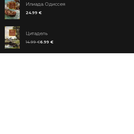
Илиада. Одиссея
24.99 €
Цитадель
14.99 €
6.99 €
Ванильный убийца
14.99 €
Еврей Зюсс. Симона
19.99 €
СО СКИДКОЙ