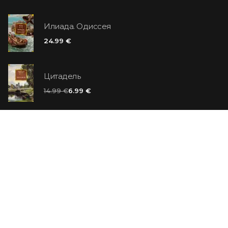
Илиада. Одиссея
24.99 €
Цитадель
14.99 €
6.99 €
Ванильный убийца
14.99 €
Еврей Зюсс. Симона
19.99 €