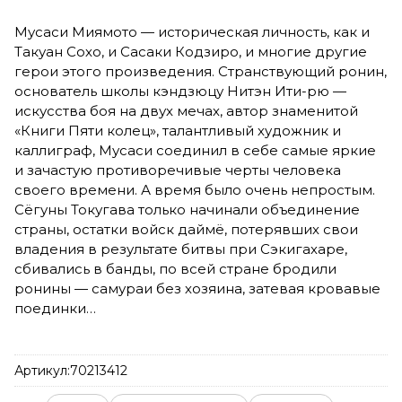
Мусаси Миямото — историческая личность, как и
Такуан Сохо, и Сасаки Кодзиро, и многие другие
герои этого произведения. Странствующий ронин,
основатель школы кэндзюцу Нитэн Ити-рю —
искусства боя на двух мечах, автор знаменитой
«Книги Пяти колец», талантливый художник и
каллиграф, Мусаси соединил в себе самые яркие
и зачастую противоречивые черты человека
своего времени. А время было очень непростым.
Сёгуны Токугава только начинали объединение
страны, остатки войск даймё, потерявших свои
владения в результате битвы при Сэкигахаре,
сбивались в банды, по всей стране бродили
ронины — самураи без хозяина, затевая кровавые
поединки…
Артикул:
70213412