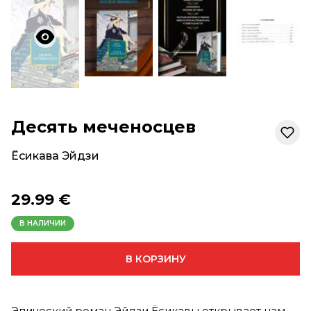
Десять меченосцев
Ёсикава Эйдзи
29.99 €
В НАЛИЧИИ
В КОРЗИНУ
Эпический роман Эйдзи Ёсикавы открывает нам