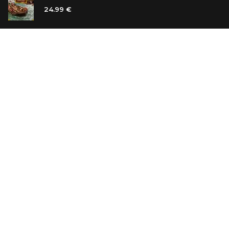
24.99 €
Ванильный убийца
14.99 €
Еврей Зюсс. Симона
19.99 €
СО СКИДКОЙ
Продавец обуви. История компании Nike,
рассказанная ее основателем
29.99 €
23.99 €