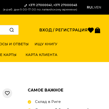
+371 27000041, +371 27000045
RU
LV
EN
(в раб. дни 9:00-17:00 по латвийскому времени)
Избран
Кор
ВХОД / РЕГИСТРАЦИЯ
ОСЫ И ОТВЕТЫ
ИЩУ КНИГУ
Е КАРТЫ
КАРТА КЛИЕНТА
САМОЕ ВАЖНОЕ
Склад в Риге