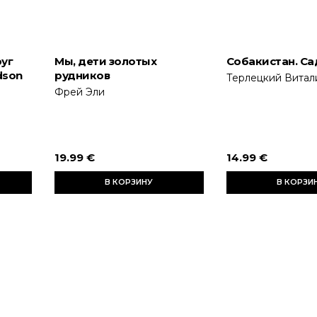
руг
Мы, дети золотых
Собакистан. Са
dson
рудников
Терлецкий Витал
Фрей Эли
19.99 €
14.99 €
В КОРЗИНУ
В КОРЗИ