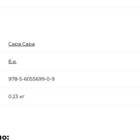
Сара Сара
б.и.
978-5-6055699-0-9
0.23 кг
о: