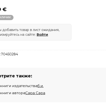
9 €
НАЛИЧИИ
 добавить товар в лист ожидания,
изируйтесь на сайте:
Войти
:
70450284
трите также:
 книги издательства
б.и.
 книги автора
Сара Сара