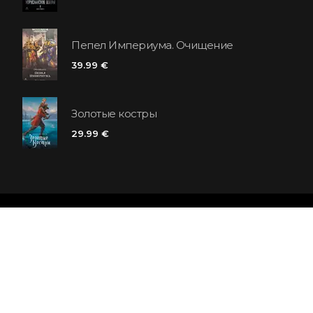
Пепел Империума. Очищение
39.99 €
Золотые костры
29.99 €
Сеть книжных магазинов «Polaris»
SIA «Kniga lv», Reģ. Nr. 40103225061
Lastādijas iela 16 - 12, Rīga, LV-1050, Latvija