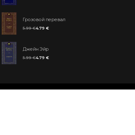
Грозовой перевал
5.99 €
4.79 €
Джейн Эйр
5.99 €
4.79 €
та
для вас