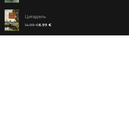
Цитадель
14.99 €
6.99 €
Ванильный убийца
14.99 €
Еврей Зюсс. Симона
19.99 €
СО СКИДКОЙ
Продавец обуви. История компании Nike,
рассказанная ее основателем