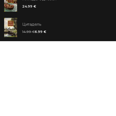
24.99 €
Цитадель
14.99 €
6.99 €
Ванильный убийца
14.99 €
Еврей Зюсс. Симона
19.99 €
СО СКИДКОЙ