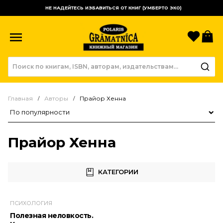
НЕ НАДЕЙТЕСЬ ИЗБАВИТЬСЯ ОТ КНИГ (УМБЕРТО ЭКО)
Избр
К
Главная
Авторы
Прайор Хенна
Сортировка товаров
Прайор Хенна
КАТЕГОРИИ
ПСИХОЛОГИЯ
Полезная неловкость.