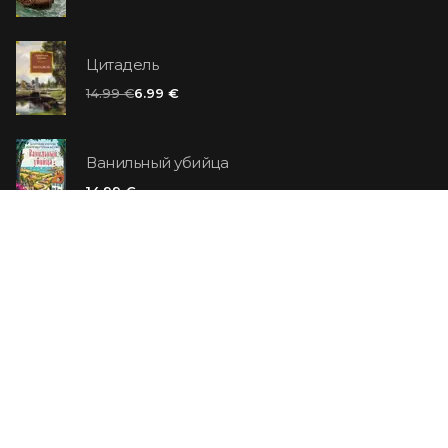
Цитадель
14.99 €
6.99 €
Ванильный убийца
14.99 €
Еврей Зюсс. Симона
19.99 €
СО СКИДКОЙ
Продавец обуви. История компании Nike,