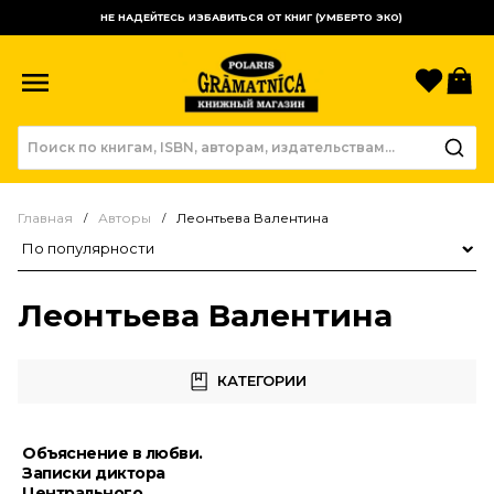
НЕ НАДЕЙТЕСЬ ИЗБАВИТЬСЯ ОТ КНИГ (УМБЕРТО ЭКО)
Избр
К
Главная
Авторы
Леонтьева Валентина
Сортировка товаров
Леонтьева Валентина
КАТЕГОРИИ
Объяснение в любви.
Записки диктора
Центрального