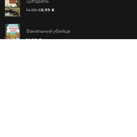
Цитадель
14.99 €
6.99 €
Ванильный убийца
14.99 €
Еврей Зюсс. Симона
19.99 €
СО СКИДКОЙ
Продавец обуви. История компании Nike,
рассказанная ее основателем
29.99 €
23.99 €