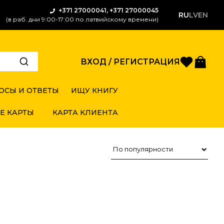
+371 27000041, +371 27000045
RU
LV
EN
(в раб. дни 9:00-17:00 по латвийскому времени)
Избран
Кор
ВХОД / РЕГИСТРАЦИЯ
ОСЫ И ОТВЕТЫ
ИЩУ КНИГУ
Е КАРТЫ
КАРТА КЛИЕНТА
Сортировка товаров