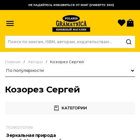
НЕ НАДЕЙТЕСЬ ИЗБАВИТЬСЯ ОТ КНИГ (УМБЕРТО ЭКО)
Избр
К
Главная
Авторы
Козорез Сергей
Сортировка товаров
Козорез Сергей
КАТЕГОРИИ
ПСИХОЛОГИЯ
Зеркальная природа