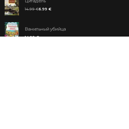
Цитадель
14.99 €
6.99 €
Ванильный убийца
14.99 €
Еврей Зюсс. Симона
19.99 €
СО СКИДКОЙ
Продавец обуви. История компании Nike,
рассказанная ее основателем
29.99 €
23.99 €