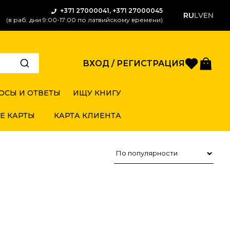
+371 27000041, +371 27000045
RU
LV
EN
(в раб. дни 9:00-17:00 по латвийскому времени)
Избран
Кор
ВХОД / РЕГИСТРАЦИЯ
ОСЫ И ОТВЕТЫ
ИЩУ КНИГУ
Е КАРТЫ
КАРТА КЛИЕНТА
Сортировка товаров