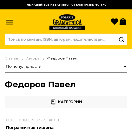
НЕ НАДЕЙТЕСЬ ИЗБАВИТЬСЯ ОТ КНИГ (УМБЕРТО ЭКО)
Избр
К
Главная
Авторы
Федоров Павел
Сортировка товаров
Федоров Павел
КАТЕГОРИИ
ДЕТЕКТИВЫ, БОЕВИКИ, ТРИЛЛЕРЫ
Пограничная тишина