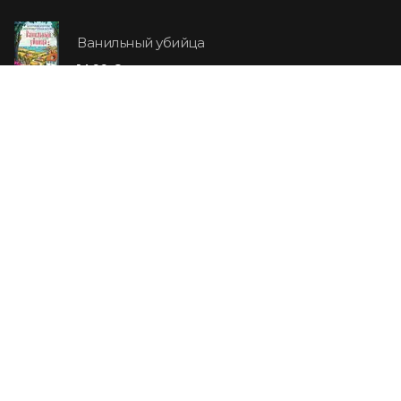
Ванильный убийца
14.99 €
Еврей Зюсс. Симона
19.99 €
СО СКИДКОЙ
Продавец обуви. История компании Nike,
рассказанная ее основателем
29.99 €
23.99 €
Хижина дяди Тома