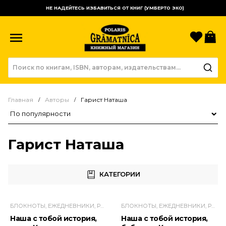
НЕ НАДЕЙТЕСЬ ИЗБАВИТЬСЯ ОТ КНИГ (УМБЕРТО ЭКО)
Избр
К
Главная
Авторы
Гарист Наташа
Сортировка товаров
Гарист Наташа
КАТЕГОРИИ
БЛОКНОТЫ, ЕЖЕДНЕВНИКИ, РАСКРАСКИ-АНТИСТРЕСС
БЛОКНОТЫ, ЕЖЕДНЕВНИКИ, РАСКРАСКИ-АНТИСТРЕСС
Наша с тобой история,
Наша с тобой история,