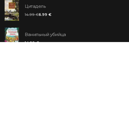
Цитадель
14.99 €
6.99 €
Ванильный убийца
14.99 €
Еврей Зюсс. Симона
19.99 €
СО СКИДКОЙ
Продавец обуви. История компании Nike,
рассказанная ее основателем
29.99 €
23.99 €