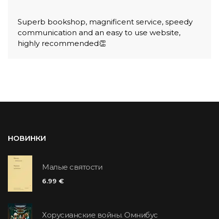
Superb bookshop, magnificent service, speedy
communication and an easy to use website,
highly recommended👏
НОВИНКИ
Малые святости
6.99 €
Хорусианские войны. Омнибус