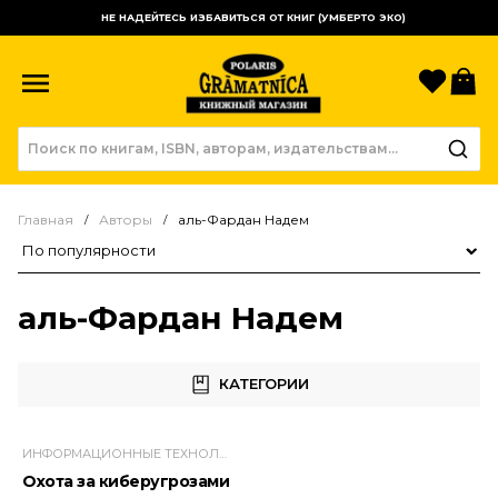
НЕ НАДЕЙТЕСЬ ИЗБАВИТЬСЯ ОТ КНИГ (УМБЕРТО ЭКО)
Избр
К
Главная
Авторы
аль-Фардан Надем
Сортировка товаров
аль-Фардан Надем
КАТЕГОРИИ
ИНФОРМАЦИОННЫЕ ТЕХНОЛОГИИ
Охота за киберугрозами