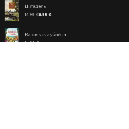
Цитадель
14.99 €
6.99 €
Ванильный убийца
14.99 €
Еврей Зюсс. Симона
19.99 €
СО СКИДКОЙ
Продавец обуви. История компании Nike,
рассказанная ее основателем
29.99 €
23.99 €