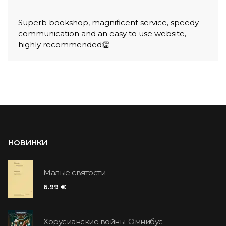
Superb bookshop, magnificent service, speedy
communication and an easy to use website,
highly recommended👏
НОВИНКИ
Малые святости
6.99 €
Хорусианские войны. Омнибус