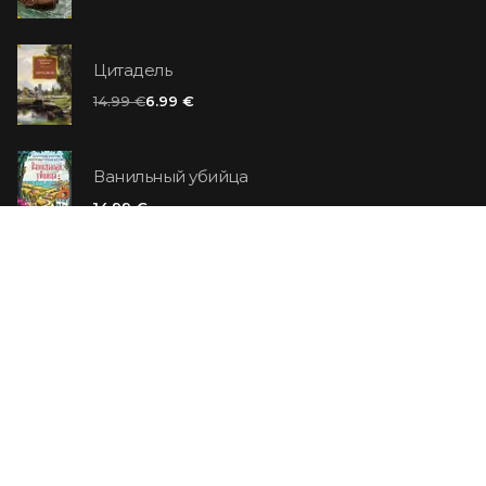
Цитадель
14.99 €
6.99 €
Ванильный убийца
14.99 €
Еврей Зюсс. Симона
19.99 €
СО СКИДКОЙ
Продавец обуви. История компании Nike,