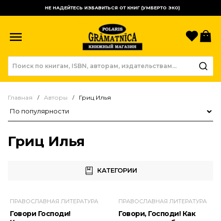
НЕ НАДЕЙТЕСЬ ИЗБАВИТЬСЯ ОТ КНИГ (УМБЕРТО ЭКО)
Избр
К
Главная
Авторы
Гриц Илья
Сортировка товаров
Гриц Илья
КАТЕГОРИИ
ПРАВОСЛАВНАЯ ЛИТЕРАТУРА
ПРАВОСЛАВНАЯ ЛИТЕРАТУРА
Говори Господи!
Говори, Господи! Как