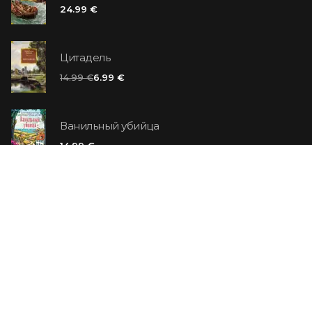
24.99 €
Цитадель
14.99 €
6.99 €
Ванильный убийца
14.99 €
Еврей Зюсс. Симона
19.99 €
СО СКИДКОЙ