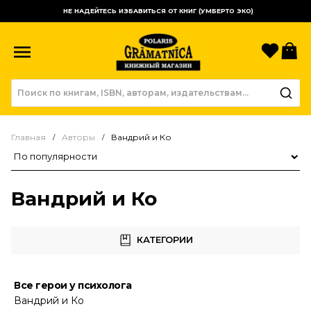
НЕ НАДЕЙТЕСЬ ИЗБАВИТЬСЯ ОТ КНИГ (УМБЕРТО ЭКО)
Избр
К
Главная
Авторы
Вандрий и Ко
Сортировка товаров
Вандрий и Ко
КАТЕГОРИИ
Все герои у психолога
Вандрий и Ко