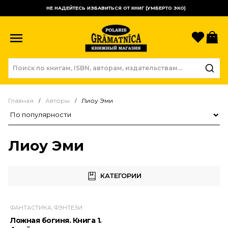
НЕ НАДЕЙТЕСЬ ИЗБАВИТЬСЯ ОТ КНИГ (УМБЕРТО ЭКО)
Избр
К
Главная
Авторы
Лиоу Эми
Сортировка товаров
Лиоу Эми
КАТЕГОРИИ
ФАНТАСТИКА, ФЭНТЕЗИ
Ложная богиня. Книга 1.