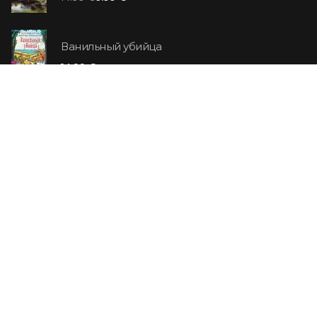
Ванильный убийца
14.99 €
Еврей Зюсс. Симона
19.99 €
СО СКИДКОЙ
Продавец обуви. История компании Nike,
рассказанная ее основателем
29.99 €
23.99 €
Хижина дяди Тома