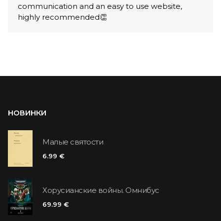
communication and an easy to use website,
highly recommended👏
НОВИНКИ
Малые святости
6.99 €
Хорусианские войны. Омнибус
69.99 €