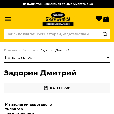
НЕ НАДЕЙТЕСЬ ИЗБАВИТЬСЯ ОТ КНИГ (УМБЕРТО ЭКО)
Избр
К
Главная
Авторы
Задорин Дмитрий
Сортировка товаров
Задорин Дмитрий
КАТЕГОРИИ
К типологии советского
типового
домостроения.