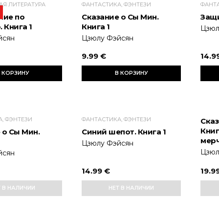
Я ЛИТЕРАТУРА
ФАНТАСТИКА, ФЭНТЕЗИ
ФАНТА
ние по
Сказание о Сы Мин.
Защи
 Книга 1
Книга 1
Цзюл
йсян
Цзюлу Фэйсян
9.99 €
14.9
 КОРЗИНУ
В КОРЗИНУ
, ФЭНТЕЗИ
ФАНТАСТИКА, ФЭНТЕЗИ
Сказ
Книг
 о Сы Мин.
Синий шепот. Книга 1
мер
Цзюлу Фэйсян
Цзюл
йсян
14.99 €
19.9
Т В НАЛИЧИИ
НЕТ В НАЛИЧИИ