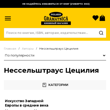
НЕ НАДЕЙТЕСЬ ИЗБАВИТЬСЯ ОТ КНИГ (УМБЕРТО ЭКО)
Избр
К
Главная
Авторы
Нессельштраус Цецилия
Сортировка товаров
Нессельштраус Цецилия
КАТЕГОРИИ
Искусство Западной
Европы в средние века