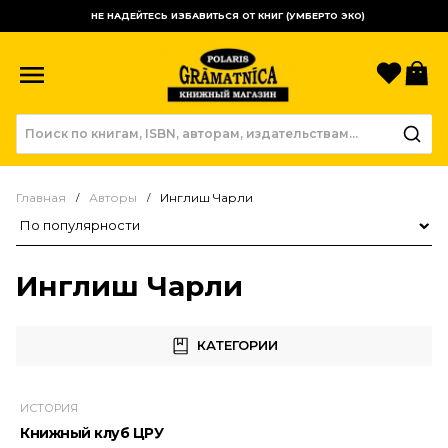
НЕ НАДЕЙТЕСЬ ИЗБАВИТЬСЯ ОТ КНИГ (УМБЕРТО ЭКО)
Избр
К
Главная
Авторы
Инглиш Чарли
Сортировка товаров
Инглиш Чарли
КАТЕГОРИИ
ИСТОРИЯ
Книжный клуб ЦРУ