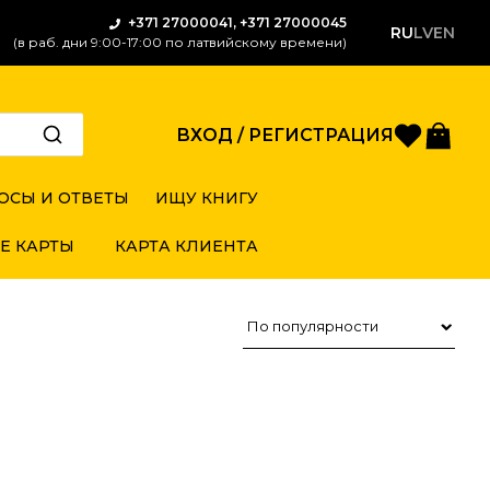
+371 27000041, +371 27000045
RU
LV
EN
(в раб. дни 9:00-17:00 по латвийскому времени)
Избран
Кор
ВХОД / РЕГИСТРАЦИЯ
ОСЫ И ОТВЕТЫ
ИЩУ КНИГУ
Е КАРТЫ
КАРТА КЛИЕНТА
Сортировка товаров