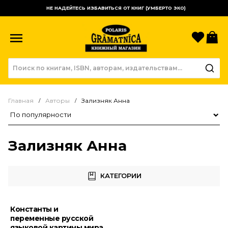
НЕ НАДЕЙТЕСЬ ИЗБАВИТЬСЯ ОТ КНИГ (УМБЕРТО ЭКО)
Избр
К
Главная
Авторы
Зализняк Анна
Сортировка товаров
Зализняк Анна
КАТЕГОРИИ
Константы и
переменные русской
языковой картины мира