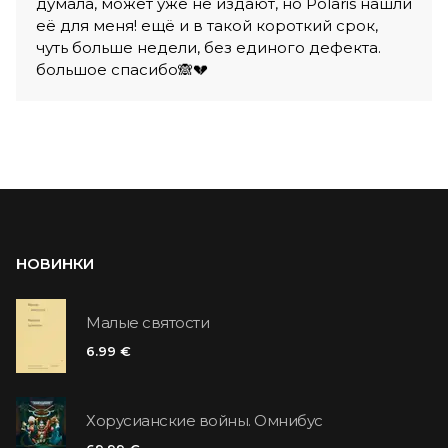
думала, может уже не издают, но Polaris нашли
её для меня! ещё и в такой короткий срок,
чуть больше недели, без единого дефекта.
большое спасибо🙈💔
НОВИНКИ
Малые святости
6.99 €
Хорусианские войны. Омнибус