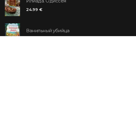
Илиада. Одиссея
24.99 €
Ванильный убийца
14.99 €
Еврей Зюсс. Симона
19.99 €
СО СКИДКОЙ
Продавец обуви. История компании Nike,
рассказанная ее основателем
29.99 €
23.99 €