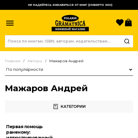
НЕ НАДЕЙТЕСЬ ИЗБАВИТЬСЯ ОТ КНИГ (УМБЕРТО ЭКО)
Избр
К
Главная
Авторы
Мажаров Андрей
Сортировка товаров
Мажаров Андрей
КАТЕГОРИИ
Первая помощь
раненому:
иллюстрированный