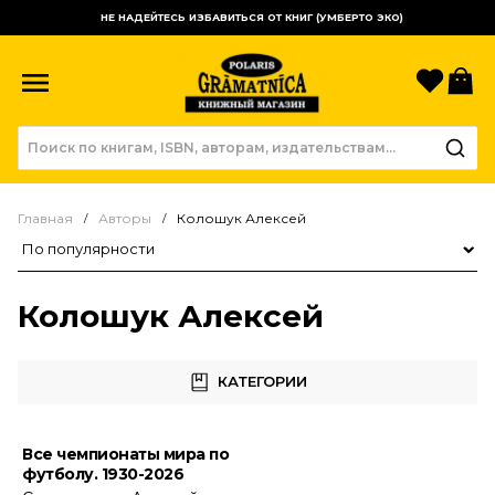
НЕ НАДЕЙТЕСЬ ИЗБАВИТЬСЯ ОТ КНИГ (УМБЕРТО ЭКО)
Избр
К
Главная
Авторы
Колошук Алексей
Сортировка товаров
Колошук Алексей
КАТЕГОРИИ
Все чемпионаты мира по
футболу. 1930-2026