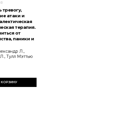
ИЯ
 тревогу,
ие атаки и
алектическая
еская терапия.
виться от
ства, паники и
ександр Л.,
Л., Тулл Мэттью
 КОРЗИНУ