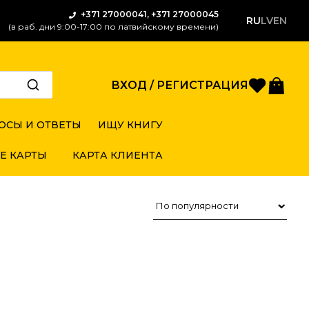
+371 27000041, +371 27000045
RU
LV
EN
(в раб. дни 9:00-17:00 по латвийскому времени)
Избран
Кор
ВХОД / РЕГИСТРАЦИЯ
ОСЫ И ОТВЕТЫ
ИЩУ КНИГУ
Е КАРТЫ
КАРТА КЛИЕНТА
Сортировка товаров