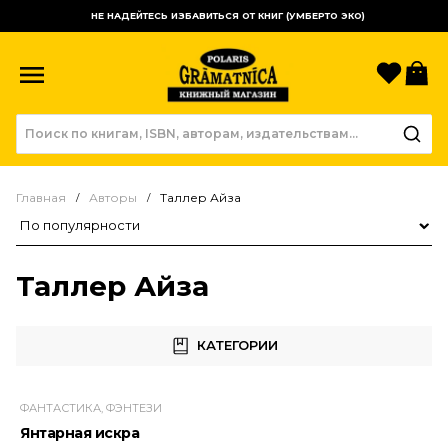
НЕ НАДЕЙТЕСЬ ИЗБАВИТЬСЯ ОТ КНИГ (УМБЕРТО ЭКО)
Избр
К
Главная
Авторы
Таллер Айза
Сортировка товаров
Таллер Айза
КАТЕГОРИИ
ФАНТАСТИКА, ФЭНТЕЗИ
Янтарная искра